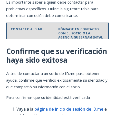
Es importante saber a quién debe contactar para
problemas específicos. Utilice la siguiente tabla para
determinar con quién debe comunicarse.
CONTACTO A ID.ME
PÓNGASE EN CONTACTO
CON EL SOCIO O LA
AGENCIA GUBERNAMENTAL
Confirme que su verificación
Problemas durante el
Problemas durante el
proceso de verificación:
proceso de verificación:
haya sido exitosa
Cargar
Elegibilidad o
Antes de contactar a un socio de ID.me para obtener
documentos de
acceso a sus
ayuda, confirme que verificó exitosamente su identidad y
identificación
o
beneficios
: para
que compartió su información con el socio.
selfies
preguntas sobre
Corregir
desempleo,
Para confirmar que su identidad está verificada:
documentos
veteranos u otros
que fueron
beneficios. Pueden
Vaya a la
página de inicio de sesión de ID.me
e
rechazados
ofrecer información