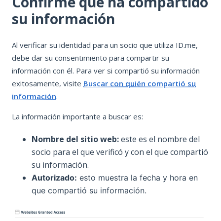
Confirme que ha compartido
técnicos
: si tiene
su información
problemas para
iniciar sesión en su
Al verificar su identidad para un socio que utiliza ID.me,
portal o completar
debe dar su consentimiento para compartir su
un paso en su
información con él. Para ver si compartió su información
solicitud u otro
exitosamente, visite
Buscar con quién compartió su
proceso.
Códigos de
información
.
error del IRS
y un
mensaje de error de
La información importante a buscar es:
"cuenta bloqueada"
con
Nombre del sitio web:
este es el nombre del
FloridaCommerce
socio para el que verificó y con el que compartió
son ejemplos de
su información.
problemas técnicos.
Autorizado:
esto muestra la fecha y hora en
En ambos casos,
que compartió su información.
deberá ponerse en
contacto con el