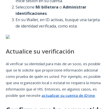
inicie sesión en su cuenta.
Gestionar o
sobre el momento y
Seleccione
Mi billetera
o
Administrar
solucionar
el estado de sus
identificaciones
.
problemas de
beneficios.
En su Wallet, en ID activas, busque una tarjeta
autenticación
Presentación de
de identidad verificada, como esta:
multifactor
impuestos y
Preguntas de
formularios.
El
privacidad y
Servicio de
Actualice su verificación
seguridad
Ingresos Internos
Solución de
puede ayudarlo a
problemas de
obtener un PIN de
Al verificar su identidad para más de un socio, es posible
inicio de sesión
IP, preguntas sobre
que se le solicite que proporcione información adicional
de la cuenta de
formularios de
como prueba de quién es usted. Por ejemplo, es posible
ID.me
impuestos, planes
que una organización local o estatal no requiera la misma
de pago de
información que el IRS. Entonces, en algunos casos, es
impuestos y estados
posible que necesite
actualizar su cuenta de ID\me
.
de reembolso.
Problemas