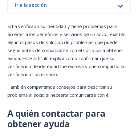
Ir a la sección
In this article
Si ha verificado su identidad y tiene problemas para
A quién contactar para obtener ayuda
acceder a los beneficios y servicios de un socio, existen
Confirme que su verificación haya sido exitosa
algunos pasos de solución de problemas que puede
Confirme que ha compartido su información
seguir antes de comunicarse con el socio para obtener
Socios de contacto
ayuda. Este artículo explica cómo confirmar que su
verificación de identidad fue exitosa y que compartió su
verificación con el socio.
También compartimos consejos para describir su
problema al socio si necesita comunicarse con él.
A quién contactar para
obtener ayuda